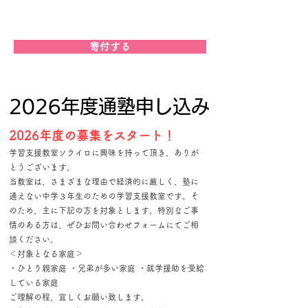
学習支援ソライロ
寄付する
​2026年度通塾申し込み
​2026年度の募集をスタート！
学習支援教室ソライロに興味を持って頂き、ありが
とうございます。
当教室は、
さまざまな理由で経済的に厳しく、塾に
通えない中学３年生のための学習支援教室です。そ
のため、主に下記の方を対象とします。特別なご事
情のある方は、ぜひお問い合わせフォームにてご相
談ください。
＜対象となる家庭＞
・ひとり親家庭 ・兄弟が多い家庭 ・就学援助を受給
している家庭
ご理解の程、宜しくお願い致します。