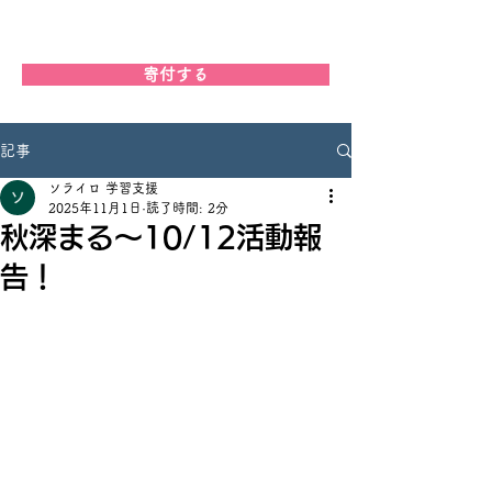
学習支援ソライロ
寄付する
記事
ソライロ 学習支援
2025年11月1日
読了時間: 2分
秋深まる〜10/12活動報
告！