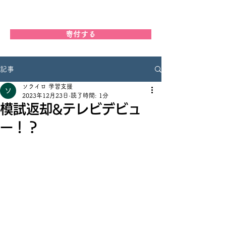
学習支援ソライロ
寄付する
記事
ソライロ 学習支援
2023年12月23日
読了時間: 1分
模試返却&テレビデビュ
ー！？