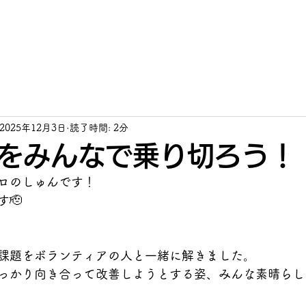
ム
ソライロについて
ボランティア募集
お知らせ
生徒募集
2025年12月3日
読了時間: 2分
をみんなで乗り切ろう！
ロのしゅんです！
🫡
課題をボランティアの人と一緒に解きました。
っかり向き合って改善しようとする姿、みんな素晴らしい