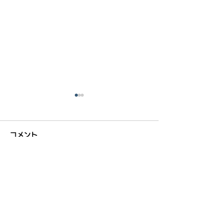
コメント
コメントを追加…
暑い夏がやってきそうで
千里の道も一歩
す！7/5ソライロ活動報
6/14ソライロ
告＆自己紹介
andボランティ
サイトマップ